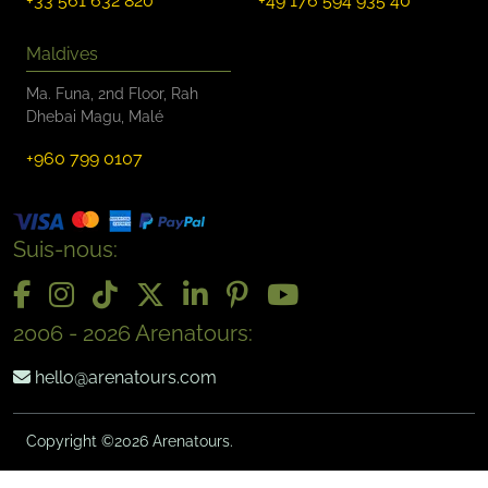
+33 561 632 820
+49 176 594 935 40
Maldives
Ma. Funa, 2nd Floor, Rah
Dhebai Magu, Malé
+960 799 0107
Suis-nous:
2006 - 2026 Arenatours:
hello@arenatours.com
Copyright ©2026 Arenatours.
-->