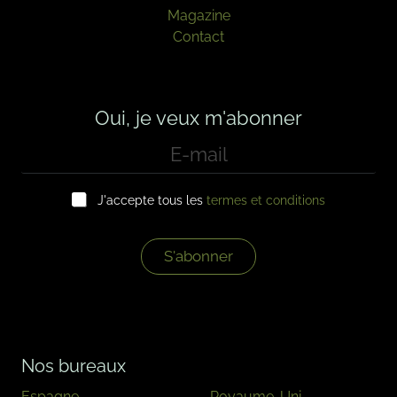
Magazine
Contact
Oui, je veux m'abonner
E
-
m
C
a
J'accepte tous les
termes et conditions
a
i
s
l
e
*
s
S'abonner
à
c
o
c
h
e
Nos bureaux
r
*
Espagne
Royaume-Uni