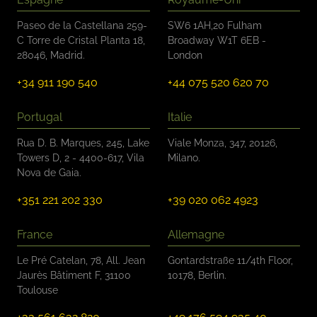
Paseo de la Castellana 259-
SW6 1AH,20 Fulham
C Torre de Cristal Planta 18,
Broadway W1T 6EB -
28046, Madrid.
London
+34 911 190 540
+44 075 520 620 70
Portugal
Italie
Rua D. B. Marques, 245, Lake
Viale Monza, 347, 20126,
Towers D, 2 - 4400-617, Vila
Milano.
Nova de Gaia.
+351 221 202 330
+39 020 062 4923
France
Allemagne
Le Pré Catelan, 78, All. Jean
Gontardstraße 11/4th Floor,
Jaurès Bâtiment F, 31100
10178, Berlin.
Toulouse