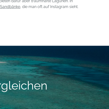
 bieten dafür aber traumhafte Lagunen. In
Sandbänke
, die man oft auf Instagram sieht.
rgleichen