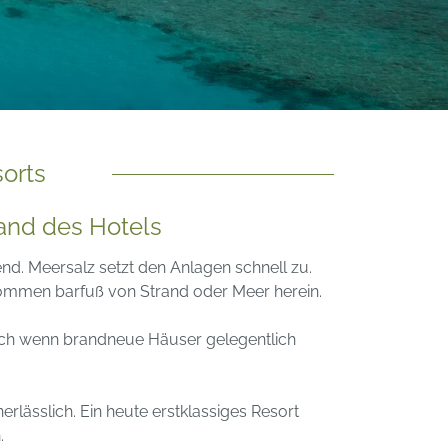
orts
tand des Hotels
nd. Meersalz setzt den Anlagen schnell zu.
ommen barfuß von Strand oder Meer herein.
uch wenn brandneue Häuser gelegentlich
rlässlich. Ein heute erstklassiges Resort
.