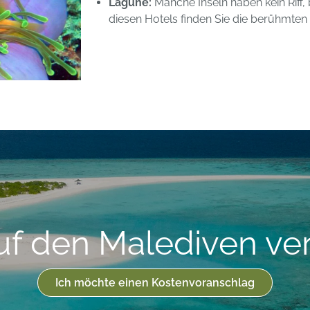
Lagune:
Manche Inseln haben kein Riff,
diesen Hotels finden Sie die berühmten
uf den Malediven ve
Ich möchte einen Kostenvoranschlag