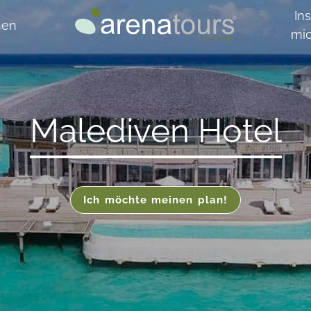
Ins
hen
mi
Malediven Hotel
Ich möchte meinen plan!