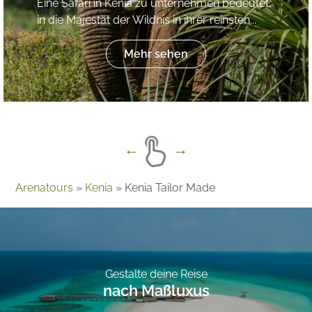
Eine Safari in Kenia zu unternehmen bedeutet,
in die Majestät der Wildnis in ihrer reinsten...
Mehr sehen
Arenatours
»
Kenia
»
Kenia Tailor Made
Gestalte deine Reise
nach Maßluxus