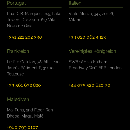
Portugal
Italien
Rua D. B. Marques, 245, Lake
Viale Monza, 347, 20126,
Towers D-2 4400-617 Vila
Milano.
Nova de Gaia.
+351 221 202 330
+39 020 062 4923
Frankreich
Vereinigtes Königreich
Le Pré Catelan, 78, All. Jean
SW6 1AH,20 Fulham
Jaurès Bâtiment F, 31100
Broadway W1T 6EB London
Toulouse
+33 561 632 820
+44 075 520 620 70
Malediven
Ma. Funa, 2nd Floor, Rah
Dhebai Magu, Malé
+960 799 0107