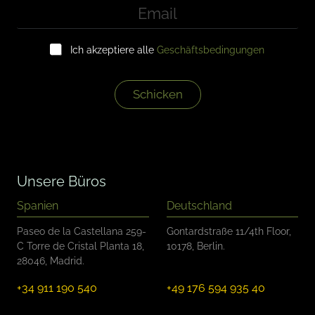
E
m
a
K
i
Ich akzeptiere alle
Geschäftsbedingungen
o
l
n
*
t
r
Schicken
o
l
l
k
ä
s
Unsere Büros
t
c
Spanien
Deutschland
h
e
Paseo de la Castellana 259-
Gontardstraße 11/4th Floor,
n
C Torre de Cristal Planta 18,
10178, Berlin.
28046, Madrid.
+34 911 190 540
+49 176 594 935 40