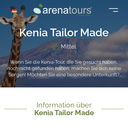
Zum
Inhalt
springen
Kenia Tailor Made
Mittel
Wenn Sie die Kenia-Tour, die Sie gesucht haben,
noch nicht gefunden haben, machen Sie sich keine
Sorgen! Möchten Sie eine besondere Unterkunft?
Eine zusätzliche Aktivität oder Besichtigung
hinzufügen? Oder mehr Zeit, um einen bestimmten
Ort in aller Ruhe kennenzulernen? Kontaktieren Sie
uns und geben Sie die Details Ihrer Traumreise an.
Information über
Unsere Reiseplaner werden eine maßgeschneiderte
Kenia Tailor Made
Reiseroute entwerfen, die all Ihren Wünschen
entspricht. Verpassen Sie nicht diese Gelegenheit,
die Reise, die Sie gesucht haben, existiert!