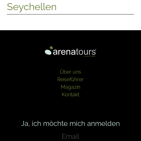
Seychellen
Über uns
Reiseführer
Magazin
Kontakt
Ja, ich möchte mich anmelden
E
m