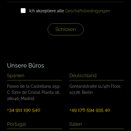
a
K
i
Ich akzeptiere alle
Geschäftsbedingungen
o
l
n
*
t
r
Schicken
o
l
l
k
ä
s
Unsere Büros
t
c
Spanien
Deutschland
h
e
Paseo de la Castellana 259-
Gontardstraße 11/4th Floor,
n
C Torre de Cristal Planta 18,
10178, Berlin.
28046, Madrid.
+34 911 190 540
+49 176 594 935 40
Portugal
Italien