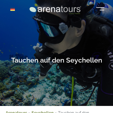
Zum
Inhalt
springen
Tauchen auf den Seychellen
Arenatours
»
Seychellen
»
Tauchen auf den