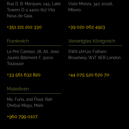
Rua D. B. Marques, 245, Lake
Viale Monza, 347, 20126,
Towers D-2 4400-617 Vila
Milano.
Nova de Gaia.
+351 221 202 330
+39 020 062 4923
Frankreich
Vereinigtes Königreich
Le Pré Catelan, 78, All. Jean
SW6 1AH,20 Fulham
Jaurès Bâtiment F, 31100
Broadway W1T 6EB London
Toulouse
+33 561 632 820
+44 075 520 620 70
Malediven
Ma. Funa, 2nd Floor, Rah
Dhebai Magu, Malé
+960 799 0107