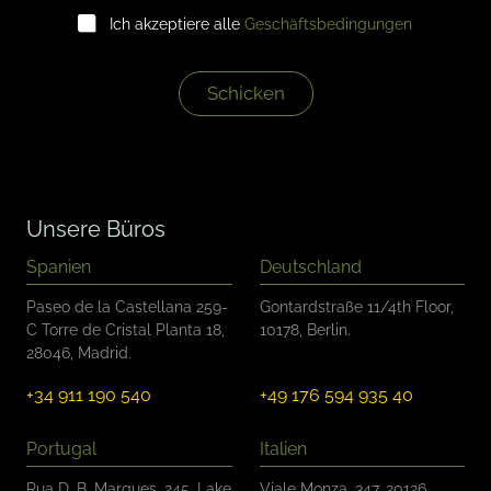
K
i
Ich akzeptiere alle
Geschäftsbedingungen
o
l
n
*
t
r
Schicken
o
l
l
k
ä
s
Unsere Büros
t
c
Spanien
Deutschland
h
e
Paseo de la Castellana 259-
Gontardstraße 11/4th Floor,
n
C Torre de Cristal Planta 18,
10178, Berlin.
28046, Madrid.
+34 911 190 540
+49 176 594 935 40
Portugal
Italien
Rua D. B. Marques, 245, Lake
Viale Monza, 347, 20126,