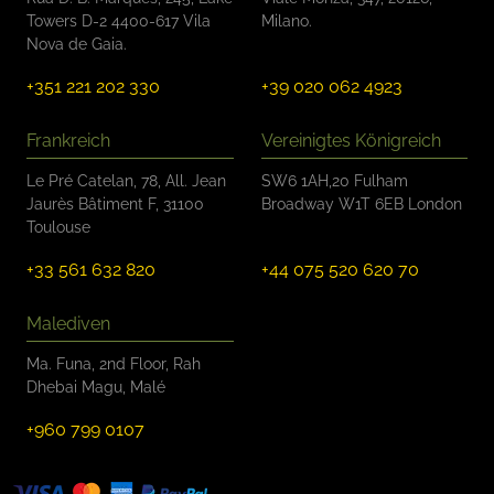
Towers D-2 4400-617 Vila
Milano.
Nova de Gaia.
+351 221 202 330
+39 020 062 4923
Frankreich
Vereinigtes Königreich
Le Pré Catelan, 78, All. Jean
SW6 1AH,20 Fulham
Jaurès Bâtiment F, 31100
Broadway W1T 6EB London
Toulouse
+33 561 632 820
+44 075 520 620 70
Malediven
Ma. Funa, 2nd Floor, Rah
Dhebai Magu, Malé
+960 799 0107