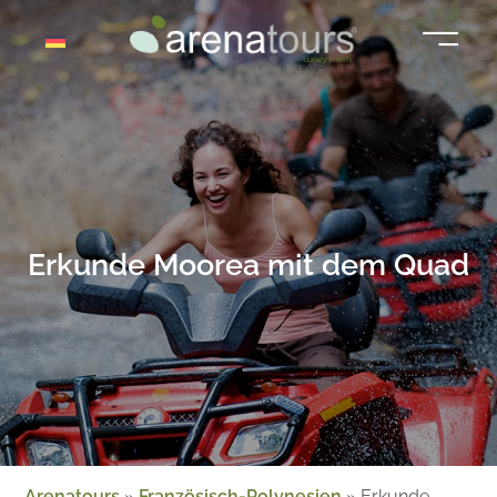
Zum
Inhalt
springen
Erkunde Moorea mit dem Quad
Arenatours
»
Französisch-Polynesien
»
Erkunde