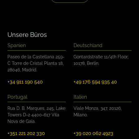
o
l
l
k
ä
s
Unsere Büros
t
c
Spanien
Deutschland
h
e
Paseo de la Castellana 259-
Gontardstraße 11/4th Floor,
n
C Torre de Cristal Planta 18,
10178, Berlin.
28046, Madrid.
+34 911 190 540
+49 176 594 935 40
Portugal
Italien
Rua D. B. Marques, 245, Lake
Viale Monza, 347, 20126,
Towers D-2 4400-617 Vila
Milano.
Nova de Gaia.
+351 221 202 330
+39 020 062 4923