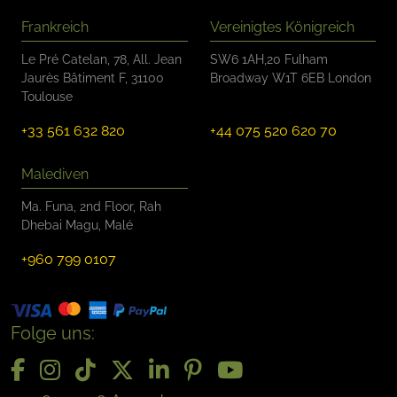
Frankreich
Vereinigtes Königreich
Le Pré Catelan, 78, All. Jean
SW6 1AH,20 Fulham
Jaurès Bâtiment F, 31100
Broadway W1T 6EB London
Toulouse
+33 561 632 820
+44 075 520 620 70
Malediven
Ma. Funa, 2nd Floor, Rah
Dhebai Magu, Malé
+960 799 0107
Folge uns: