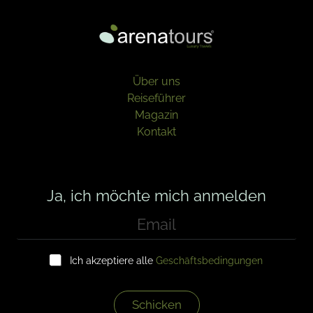
Über uns
Reiseführer
Magazin
Kontakt
Ja, ich möchte mich anmelden
E
m
a
K
i
Ich akzeptiere alle
Geschäftsbedingungen
o
l
n
*
t
r
Schicken