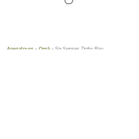
Arenatours
»
Omã
»
Six Senses Zighy Bay
Sobre nós
Guias
Magazine
Contato