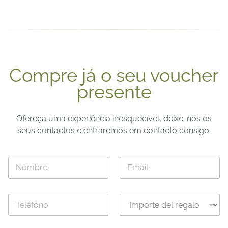
Compre já o seu voucher
presente
Ofereça uma experiência inesquecível, deixe-nos os
seus contactos e entraremos em contacto consigo.
N
C
o
o
m
r
b
r
T
I
r
e
e
m
e
o
l
p
*
e
é
o