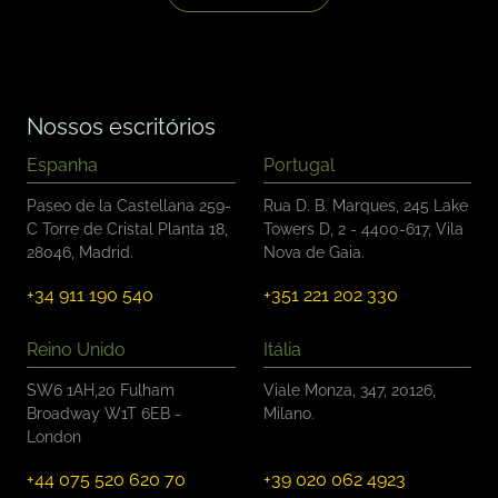
s
d
e
s
e
l
Nossos escritórios
e
ç
Espanha
Portugal
ã
o
Paseo de la Castellana 259-
Rua D. B. Marques, 245 Lake
*
C Torre de Cristal Planta 18,
Towers D, 2 - 4400-617, Vila
28046, Madrid.
Nova de Gaia.
+34 911 190 540
+351 221 202 330
Reino Unido
Itália
SW6 1AH,20 Fulham
Viale Monza, 347, 20126,
Broadway W1T 6EB -
Milano.
London
+44 075 520 620 70
+39 020 062 4923