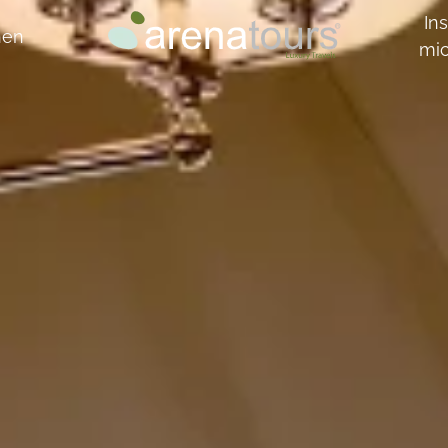
Ins
hen
mi