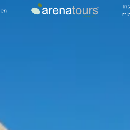
Ins
hen
mi