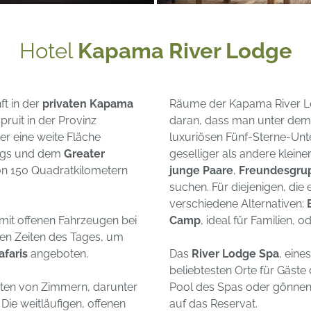
Hotel
Kapama River Lodge
ft in der
privaten Kapama
Räume der Kapama River Lod
ruit in der Provinz
daran, dass man unter dem 
er eine weite Fläche
luxuriösen Fünf-Sterne-Unte
ergs und dem
Greater
geselliger als andere klein
on 150 Quadratkilometern
junge Paare
,
Freundesgru
suchen. Für diejenigen, die
verschiedene Alternativen:
mit offenen Fahrzeugen bei
Camp
, ideal für Familien, 
n Zeiten des Tages, um
afaris
angeboten.
Das
River Lodge Spa
, eine
beliebtesten Orte für Gäst
rten von Zimmern, darunter
Pool des Spas oder gönnen 
Die weitläufigen, offenen
auf das Reservat.