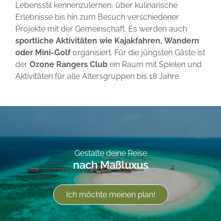
Lebensstil kennenzulernen, über kulinarische
Erlebnisse bis hin zum Besuch verschiedener
Projekte mit der Gemeinschaft. Es werden auch
sportliche Aktivitäten wie Kajakfahren, Wandern
oder Mini-Golf
organisiert. Für die jüngsten Gäste ist
der
Ozone Rangers Club
ein Raum mit Spielen und
Aktivitäten für alle Altersgruppen bis 18 Jahre.
Gestalte deine Reise
nach Maßluxus
Ich möchte meinen plan!