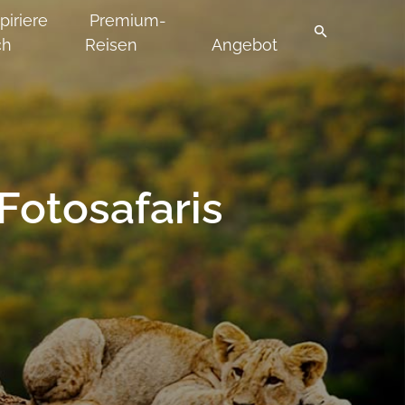
piriere
Premium-
ch
Reisen
Angebot
 Fotosafaris