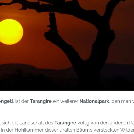
engeti
, ist der
Tarangire
ein weiterer
Nationalpark
, den man 
t sich die Landschaft des
Tarangire
völlig von den anderen Pa
n der Hohlkammer dieser uralten Bäume versteckten Wildere