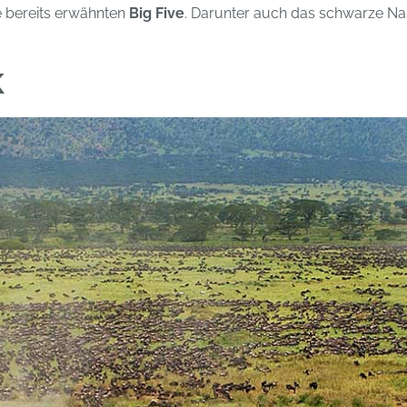
e bereits erwähnten
Big Five
. Darunter auch das schwarze Na
K