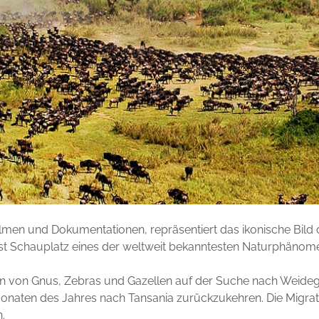
ilmen und Dokumentationen, repräsentiert das ikonische Bild d
 ist Schauplatz eines der weltweit bekanntesten Naturphänom
ionen von Gnus, Zebras und Gazellen auf der Suche nach Wei
Monaten des Jahres nach Tansania zurückzukehren. Die Migrat
.