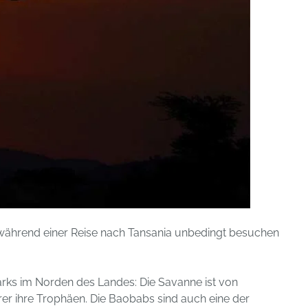
während einer Reise nach Tansania unbedingt besuchen
rks im Norden des Landes: Die Savanne ist von
r ihre Trophäen. Die Baobabs sind auch eine der