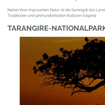
Neben ihrer imposanten Natur ist die Serengeti das Land 
Traditionen und jahrhundertealten Kulturen folgend.
TARANGIRE-NATIONALPAR