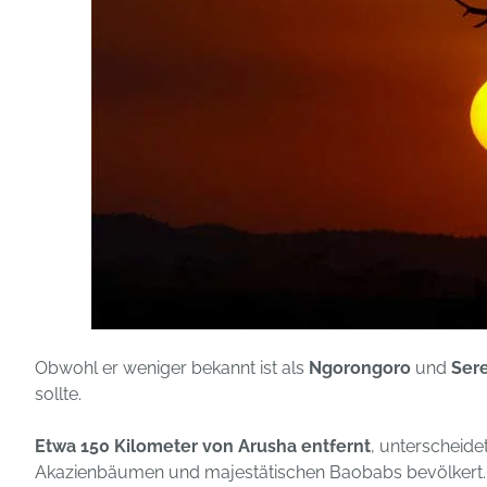
Obwohl er weniger bekannt ist als
Ngorongoro
und
Ser
sollte.
Etwa 150 Kilometer von Arusha entfernt
, unterscheide
Akazienbäumen und majestätischen Baobabs bevölkert. I