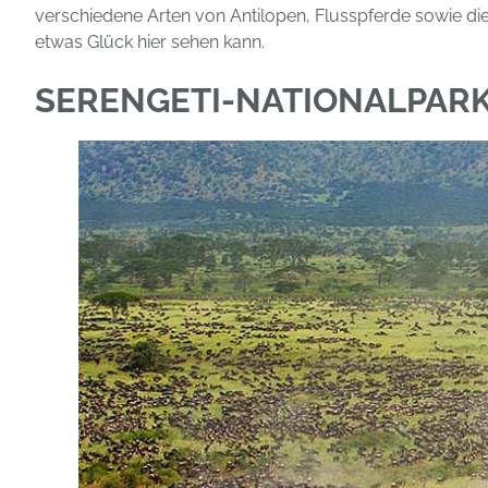
verschiedene Arten von Antilopen, Flusspferde sowie di
etwas Glück hier sehen kann.
SERENGETI-NATIONALPAR