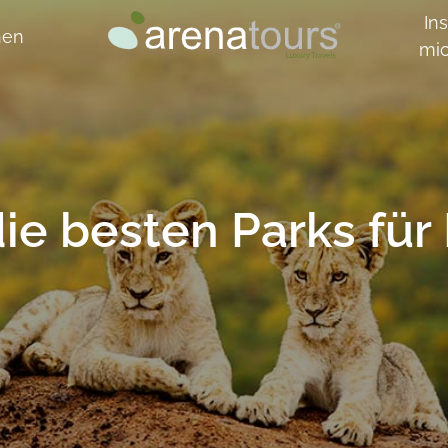
Ins
hen
mi
ie besten Parks für