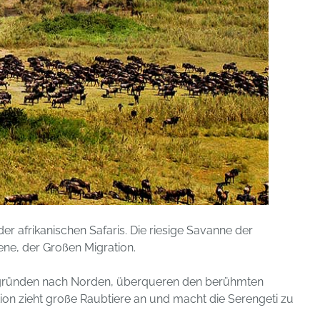
er afrikanischen Safaris. Die riesige Savanne der
ene, der Großen Migration.
degründen nach Norden, überqueren den berühmten
ion zieht große Raubtiere an und macht die Serengeti zu