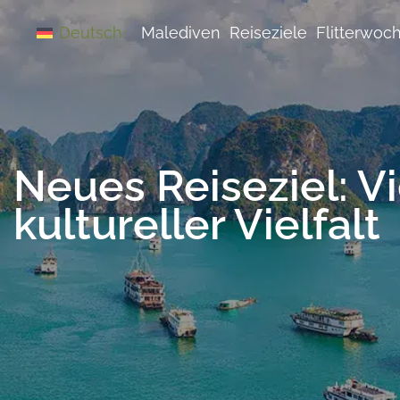
Zum
Inhalt
Malediven
Reiseziele
Flitterwoc
Deutsch
springen
Neues Reiseziel: V
kultureller Vielfalt