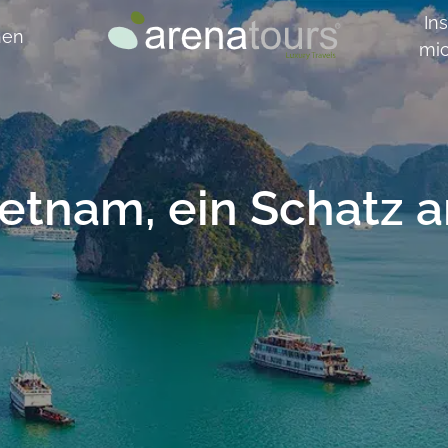
Ins
hen
mi
ietnam, ein Schatz a