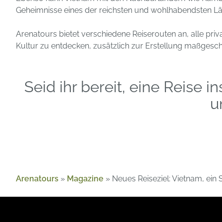
Geheimnisse eines der reichsten und wohlhabendsten Län
Arenatours bietet verschiedene Reiserouten an, alle priv
Kultur zu entdecken, zusätzlich zur Erstellung maßgesch
Seid ihr bereit, eine Reise
u
Arenatours
»
Magazine
»
Neues Reiseziel: Vietnam, ein S