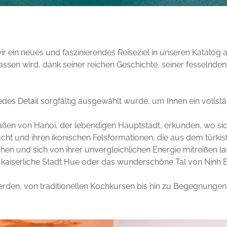
ir ein neues und faszinierendes Reiseziel in unseren Katalo
assen wird, dank seiner reichen Geschichte, seiner fesselnden
jedes Detail sorgfältig ausgewählt wurde, um Ihnen ein vollst
ßen von Hanoi, der lebendigen Hauptstadt, erkunden, wo sich
ht und ihren ikonischen Felsformationen, die aus dem türkisf
en und sich von ihrer unvergleichlichen Energie mitreißen las
kaiserliche Stadt Hue oder das wunderschöne Tal von Ninh B
 werden, von traditionellen Kochkursen bis hin zu Begegnung