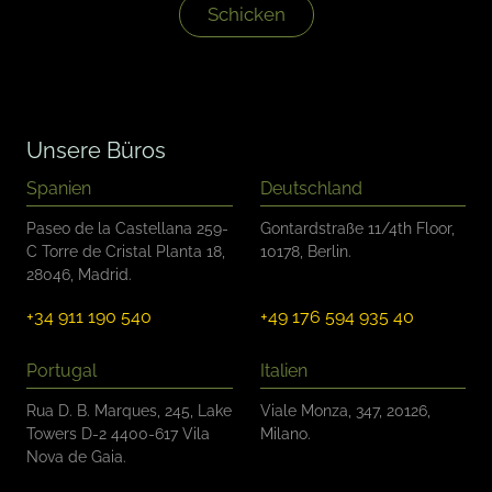
r
Schicken
o
l
l
k
ä
s
Unsere Büros
t
c
Spanien
Deutschland
h
e
Paseo de la Castellana 259-
Gontardstraße 11/4th Floor,
n
C Torre de Cristal Planta 18,
10178, Berlin.
28046, Madrid.
+34 911 190 540
+49 176 594 935 40
Portugal
Italien
Rua D. B. Marques, 245, Lake
Viale Monza, 347, 20126,
Towers D-2 4400-617 Vila
Milano.
Nova de Gaia.