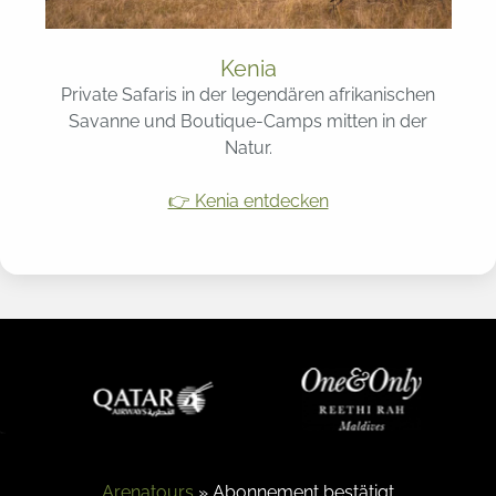
Kenia
Private Safaris in der legendären afrikanischen
Savanne und Boutique-Camps mitten in der
Natur.
👉 Kenia entdecken
Arenatours
»
Abonnement bestätigt