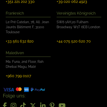
+351 221 202 330
+39 020 062 4923
Frankreich
Vereinigtes Königreich
Le Pré Catelan, 78, All. Jean
SW6 1AH,20 Fulham
Jaurès Bâtiment F, 31100
Broadway W1T 6EB London
Toulouse
+33 561 632 820
+44 075 520 620 70
Malediven
Ma. Funa, 2nd Floor, Rah
Dhebai Magu, Malé
+960 799 0107
Folge uns: