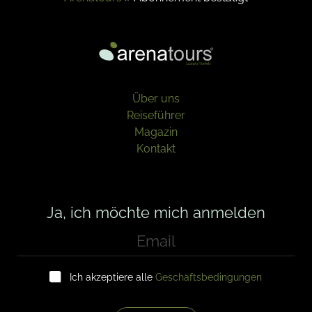
Über uns
Reiseführer
Magazin
Kontakt
Ja, ich möchte mich anmelden
E
m
a
K
i
Ich akzeptiere alle
Geschäftsbedingungen
o
l
n
*
t